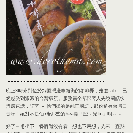
晚上8時來到位於銅鑼灣邊寧頓街的咖啡弄，走進cafe，已
經感受到濃濃的台灣氣氛。服務員全都跟客人先說國話後
講廣東話，記著 － 他們操的是純正國語，部份還有台灣口
音呀！絕對不是仙x岩那些的hea爆「些～光lin」啊～～
好了～甫坐下，餐牌還沒有看，想也不用想，先來一壺熱