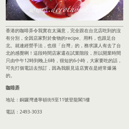
香港的咖啡弄令我實在太滿意，完全跟在台北店吃到的沒
有分別，全因店家對於食物的recipe、用料，也跟足台
北。就連經營手法，也很「台灣」的，務求讓人有去了台
北的感覺咧！這段時間店家還在試業階段，所以開業時間
只由中午12時到晚上6時，很短的6小時，大家要吃的話，
可先打個電話去預訂，因為我眼見這店實在是經常爆滿
的。
咖啡弄
地址：銅鑼灣邊寧頓街9至11號登龍閣1樓
電話：2493-3033