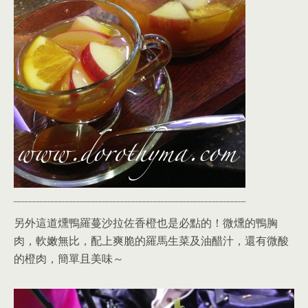
另外這道燻鴨羅蔓沙拉佐香橙也是必點的！微燻的鴨胸
肉，軟嫩無比，配上爽脆的羅馬生菜及油醋汁，還有微酸
的橙肉，簡單且美味～