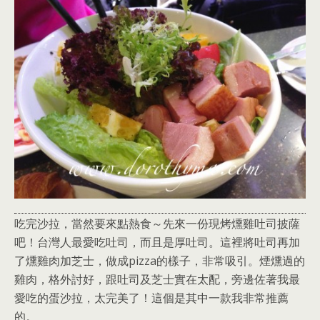
吃完沙拉，當然要來點熱食～先來一份現烤燻雞吐司披薩
吧！台灣人最愛吃吐司，而且是厚吐司。這裡將吐司再加
了燻雞肉加芝士，做成pizza的樣子，非常吸引。煙燻過的
雞肉，格外討好，跟吐司及芝士實在太配，旁邊佐著我最
愛吃的蛋沙拉，太完美了！這個是其中一款我非常推薦
的。